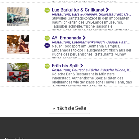
Kux hat zuvor bereits zwei Restaurants ...
Melchersstr. 32
Lux Barkultur & Grillkunst
Restaurant, Bars & Kneipen, Grillrestaurant, Café & Bistro, Saal & Eventlocation, Cocktailbar, Frühstück/Brunch am WE, Restaurantgärten & -Terrassen, Straßencafés & Boulevardterrassen
Stilvolles Ganztagskonzept in den imposanten
Räumlichkeiten des LWL-Landesmuseums.
Tagsüber schnelle, frische, saisonale
Bistroküche, abends anspruchsvolles Grillresta
...
AY! Empanada
Domplatz 10
Restaurant, Lateinamerikanisch, Casual Fast Dining
Neuer Foodsport am Germania Campus.
Empanadas to-go! Hausgemacht frisch aus der
Küche des peruanisches Restaurants Munay
gleich nebenan
Dorpatweg 8
Früh bis Spät
Restaurant, Deutsche Küche, Kölsche Küche, Kneipe mit Küche, Biergarten, Restaurantgärten & -Terrassen, Sportsbars
Kölsche Bar & Restaurant in Münsters
Innenstadt. Authentische Spezialitäten des
Rheinlandes wie der klassische Halve Hahn, das
„Pittermännchen“ und der Köbis ...
Alter Steinweg 31
» nächste Seite