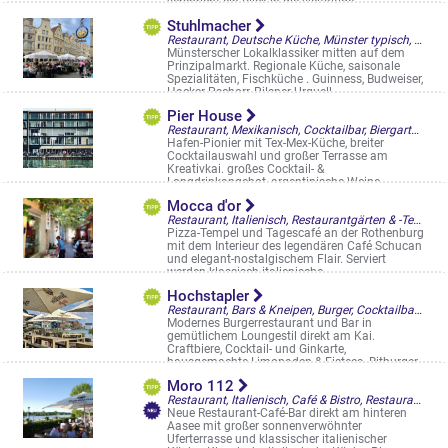
verspricht ein Blick in die vielfältige ...
Von Steuben-Str. 4-6
Stuhlmacher
Restaurant, Deutsche Küche, Münster typisch, Straßencafés & Boulevardterrassen
Münsterscher Lokalklassiker mitten auf dem
Prinzipalmarkt. Regionale Küche, saisonale
Spezialitäten, Fischküche . Guinness, Budweiser,
Hacker Pschorr, Pilsner Urquell ...
Prinzipalmarkt 6-7
Pier House
Restaurant, Mexikanisch, Cocktailbar, Biergarten, Restaurantgärten & -Terrassen
Hafen-Pionier mit Tex-Mex-Küche, breiter
Cocktailauswahl und großer Terrasse am
Kreativkai. großes Cocktail- &
Longdrinkangebot, argentinische Weine.
Franziskaner ...
Mocca d'or
Hafenweg 22
Restaurant, Italienisch, Restaurantgärten & -Terrassen, Straßencafés & Boulevardterrassen
Pizza-Tempel und Tagescafé an der Rothenburg
mit dem Interieur des legendären Café Schucan
und elegant-nostalgischem Flair. Serviert
werden klassisch italienische, ...
Rothenburg 14-16
Hochstapler
Restaurant, Bars & Kneipen, Burger, Cocktailbar, Restaurantgärten & -Terrassen
Modernes Burgerrestaurant und Bar in
gemütlichem Loungestil direkt am Kai.
Craftbiere, Cocktail- und Ginkarte,
hausgemachte Limonaden & Eistees. Bitburger,
Benediktiner ...
Moro 112
Hafenweg 8
Restaurant, Italienisch, Café & Bistro, Restaurantgärten & -Terrassen
Neue Restaurant-Café-Bar direkt am hinteren
Aasee mit großer sonnenverwöhnter
Uferterrasse und klassischer italienischer