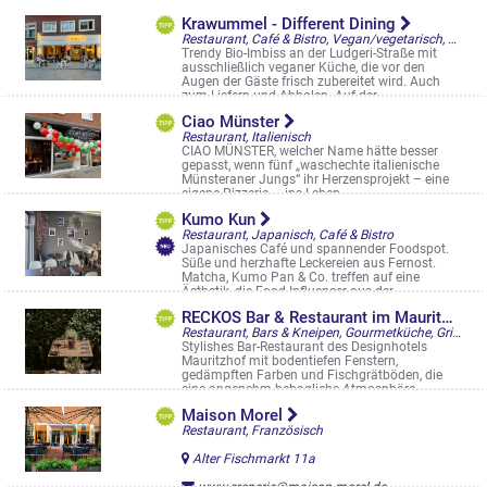
Spiekerhof 25
Krawummel - Different Dining
Restaurant, Café & Bistro, Vegan/vegetarisch, Casual Fast Dining, Bowls, Straßencafés & Boulevardterrassen
Trendy Bio-Imbiss an der Ludgeri-Straße mit
ausschließlich veganer Küche, die vor den
Augen der Gäste frisch zubereitet wird. Auch
zum Liefern und Abholen. Auf der ...
Ludgeristr. 62
Ciao Münster
Restaurant, Italienisch
CIAO MÜNSTER, welcher Name hätte besser
gepasst, wenn fünf „waschechte italienische
Münsteraner Jungs“ ihr Herzensprojekt – eine
eigene Pizzeria – ins Leben ...
Hammer Str. 62
Kumo Kun
Restaurant, Japanisch, Café & Bistro
Japanisches Café und spannender Foodspot.
Süße und herzhafte Leckereien aus Fernost.
Matcha, Kumo Pan & Co. treffen auf eine
Ästhetik, die Food-Influencer aus der ...
Aegidiistraße 36
RECKOS Bar & Restaurant im Mauritzhof
Restaurant, Bars & Kneipen, Gourmetküche, Grillrestaurant, Fischlokal, Crossover, Cocktailbar, Restaurantgärten & -Terrassen
Stylishes Bar-Restaurant des Designhotels
Mauritzhof mit bodentiefen Fenstern,
gedämpften Farben und Fischgrätböden, die
eine angenehm behagliche Atmosphäre
schaffen. ...
Maison Morel
Eisenbahnstr. 17
Restaurant, Französisch
Alter Fischmarkt 11a