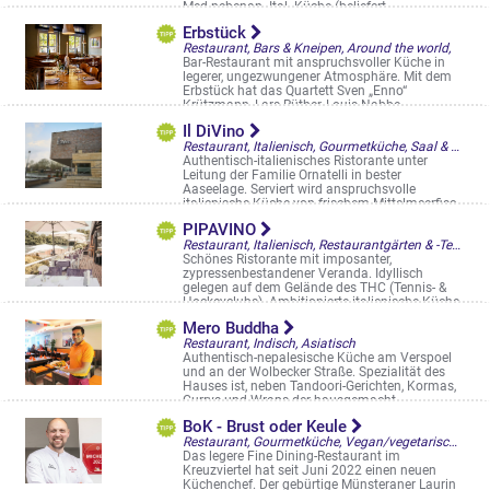
Med nebenan. Ital. Küche (beliefert ...
Hafenweg 26 b
Erbstück
Restaurant, Bars & Kneipen, Around the world,
Bar-Restaurant mit anspruchsvoller Küche in
legerer, ungezwungener Atmosphäre. Mit dem
Erbstück hat das Quartett Sven „Enno“
Krützmann, Lars Rüther, Louis Nabbe ...
Schlossplatz 44
Il DiVino
Restaurant, Italienisch, Gourmetküche, Saal & Eventlocation
Authentisch-italienisches Ristorante unter
Leitung der Familie Ornatelli in bester
Aaseelage. Serviert wird anspruchsvolle
italienische Küche von frischem Mittelmeerfisc
...
PIPAVINO
Annette-Allee 1
Restaurant, Italienisch, Restaurantgärten & -Terrassen
Schönes Ristorante mit imposanter,
zypressenbestandener Veranda. Idyllisch
gelegen auf dem Gelände des THC (Tennis- &
Hockeyclubs). Ambitionierte italienische Küche,
...
Mero Buddha
Dingbängerweg 349
Restaurant, Indisch, Asiatisch
Authentisch-nepalesische Küche am Verspoel
und an der Wolbecker Straße. Spezialität des
Hauses ist, neben Tandoori-Gerichten, Kormas,
Currys und Wraps der hausgemacht ...
Wolbecker Str. 31
BoK - Brust oder Keule
Restaurant, Gourmetküche, Vegan/vegetarisch, Restaurantgärten & -Terrassen
Das legere Fine Dining-Restaurant im
Kreuzviertel hat seit Juni 2022 einen neuen
Küchenchef. Der gebürtige Münsteraner Laurin