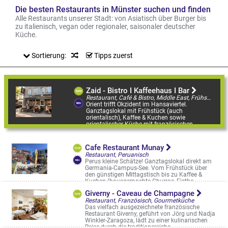
Die besten Restaurants in Münster suchen und finden
Alle Restaurants unserer Stadt: von Asiatisch über Burger bis
zu italienisch, vegan oder regionaler, saisonaler deutscher
Küche.
Sortierung:
Tipps zuerst
Zaid - Bistro I Kaffeehaus I Bar
Restaurant, Café & Bistro, Middle East, Frühstück/Brunch am WE, Orientalisch, Östliche Mittelmeerküche
Orient trifft Okzident im Hansaviertel.
Ganztagslokal mit Frühstück (auch
orientalisch), Kaffee & Kuchen sowie
orientalischer Küche mit französischen
Noten. Mezze-Vor ...
Wolbecker Straße 64
Cafe Restaurant Munay
Restaurant, Peruanisch
Perus kleine Schätze! Ganztagslokal direkt am
Germania-Campus-See. Vom Frühstück über
den günstigen Mittagstisch bis zu Kaffee &
Kuchen (hausgemachte Churros, Eisthe ...
An der Germania Brauerei 3
Giverny - Caveau de Champagne
Restaurant, Französisch, Gourmetküche
Das vielfach ausgezeichnete französische
Restaurant Giverny, geführt von Jörg und Nadja
Winkler-Zaragoza, lädt zu einer kulinarischen
Reise durch die traditionsreiche ...