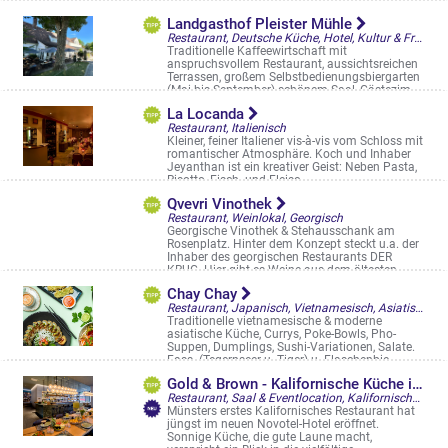
www.creperie@maison-morel.de
Landgasthof Pleister Mühle
Restaurant, Deutsche Küche, Hotel, Kultur & Freizeit, Landgasthöfe & kulinarische Ausflüge, Saal & Eventlocation, Münster, Biergarten, Restaurantgärten & -Terrassen
Traditionelle Kaffeewirtschaft mit
anspruchsvollem Restaurant, aussichtsreichen
Terrassen, großem Selbstbedienungsbiergarten
(Mai bis September) schönem Saal, Gästezim ...
Pleistermühlenweg 196
La Locanda
Restaurant, Italienisch
Kleiner, feiner Italiener vis-à-vis vom Schloss mit
romantischer Atmosphäre. Koch und Inhaber
Jeyanthan ist ein kreativer Geist: Neben Pasta,
Risotto, Fisch- und Fleisc ...
Frauenstr. 32
Qvevri Vinothek
Restaurant, Weinlokal, Georgisch
Georgische Vinothek & Stehausschank am
Rosenplatz. Hinter dem Konzept steckt u.a. der
Inhaber des georgischen Restaurants DER
KRUG. Hier gibt es Weine aus dem ältesten ...
Rosenplatz 7
Chay Chay
Restaurant, Japanisch, Vietnamesisch, Asiatisch, Vegan/vegetarisch, Bowls, Straßencafés & Boulevardterrassen
Traditionelle vietnamesische & moderne
asiatische Küche, Currys, Poke-Bowls, Pho-
Suppen, Dumplings, Sushi-Variationen, Salate.
Fass- (Tegernseer u. Tiger) u. Flaschenbie ...
Frauenstr. 51
Gold & Brown - Kalifornische Küche in Münster
Restaurant, Saal & Eventlocation, Kalifornische Küche
Münsters erstes Kalifornisches Restaurant hat
jüngst im neuen Novotel-Hotel eröffnet.
Sonnige Küche, die gute Laune macht,