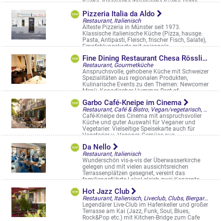
Küche. Klassische italienische Küche, Pizza, ...
Mecklenbecker Str. 112
Pizzeria Italia da Aldo
Restaurant, Italienisch
Älteste Pizzeria in Münster seit 1973.
Klassische italienische Küche (Pizza, hausge.
Pasta, Antipasti, Fleisch, frischer Fisch, Salate),
Empfehlungskarte mit saisonale ...
Gertrudenstr. 22
Fine Dining Restaurant Chesa Rössli
Restaurant, Gourmetküche
Anspruchsvolle, gehobene Küche mit Schweizer
Spezialitäten aus regionalen Produkten,
Kulinarische Events zu den Themen: Newcomer
Menü, Kanadischer Hummer, Best of ...
Kardinal-von-Galen-Ring 65
Garbo Café-Kneipe im Cinema
Restaurant, Café & Bistro, Vegan/vegetarisch, Frühstück/Brunch am WE
Café-Kneipe des Cinema mit anspruchsvoller
Küche und guter Auswahl für Veganer und
Vegetarier. Vielseitige Speisekarte auch für
Vegetarier u. Veganer, Gemüse aus ...
Warendorfer Str. 45-47
Da Nello
Restaurant, Italienisch
Wunderschön vis-a-vis der Überwasserkirche
gelegen und mit vielen aussichtsreichen
Terrassenplätzen gesegnet, vereint das
familiengeführte Lokal gleich zwei Konzepte ...
Spiekerhof 26
Hot Jazz Club
Restaurant, Italienisch, Liveclub, Clubs, Biergarten, Restaurantgärten & -Terrassen
Legendärer Live-Club im Hafenkeller und großer
Terrasse am Kai (Jazz, Funk, Soul, Blues,
Rock&Pop etc.) mit Kitchen-Bridge zum Cafe