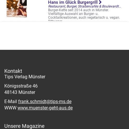
Hans im Glück Burgergrill
Restaurant, Burger, Straßencafés & Boulevardterrassen
Burger-Kette seit 2014 auch in Münster.
Vielfältige Auswahl an Burger- u.
Cocktailkreationen, auch vegetarisch u. vegan.
Bitburger
Salzstr. 24
Kontakt
Tips Verlag Münster
Königsstraße 46
48143 Münster
E-Mail
frank.schmidt@tips-ms.de
WWW
www.muenster-geht-aus.de
Unsere Magazine