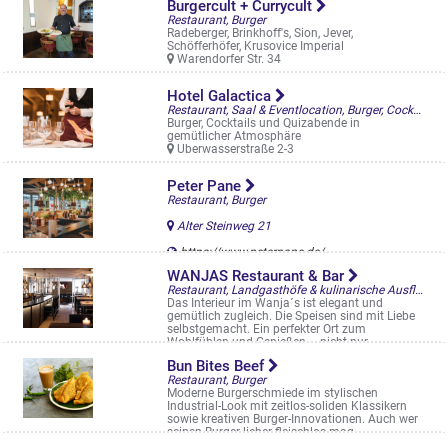
Burgercult + Currycult
Restaurant, Burger
Radeberger, Brinkhoff's, Sion, Jever,
Schöfferhöfer, Krusovice Imperial
Warendorfer Str. 34
Hotel Galactica
Restaurant, Saal & Eventlocation, Burger, Cocktailbar,
Burger, Cocktails und Quizabende in
gemütlicher Atmosphäre
Überwasserstraße 2-3
Peter Pane
Restaurant, Burger
Alter Steinweg 21
https://www.peterpane.de/
WANJAS Restaurant & Bar
Restaurant, Landgasthöfe & kulinarische Ausflüge, Havixbeck, Burger
Das Interieur im Wanja´s ist elegant und
gemütlich zugleich. Die Speisen sind mit Liebe
selbstgemacht. Ein perfekter Ort zum
Wohlfühlen und Genießen – nicht nur ...
Hauptstraße 56
Bun Bites Beef
Restaurant, Burger
Moderne Burgerschmiede im stylischen
Industrial-Look mit zeitlos-soliden Klassikern
sowie kreativen Burger-Innovationen. Auch wer
seinen Burger lieber fleischlos mag, ...
Wolbecker Str. 50-52