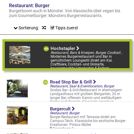
Restaurant: Burger
Burgerboom auch in Münster. Von klassische über vegan bis
zum Gourmetburger: Münsters Burgerrestaurants.
Sortierung:
Tipps zuerst
Hochstapler
Restaurant, Bars & Kneipen, Burger, Cocktailbar, Restaurantgärten & -Terrassen
Modernes Burgerrestaurant und Bar in
gemütlichem Loungestil direkt am Kai.
Craftbiere, Cocktail- und Ginkarte,
hausgemachte Limonaden & Eistees.
Bitburger, Benediktiner ...
Hafenweg 8
Road Stop Bar & Grill
Restaurant, Saal & Eventlocation, Burger
Großes Bar- & Grill-Restaurant in ehemaligem
Landgasthaus mit großem Biergarten, 20 m
langer Bar, offenem Kamin und weitläufigem
Restaurant-Bereich. Klassisch amerikan ...
Schifffahrter Damm 315
Burgercult
Restaurant, Burger
Burger-Restaurant mit Terrasse direkt am
Campus-Teich. Klassische bis exotische Burger-
Kreationen. Pinkus Müller
Dorpatweg 2