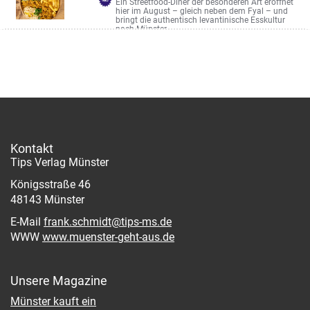
Ein Streetfood-Diner der besonderen Art eröffnet
hier im August – gleich neben dem Fyal – und
bringt die authentisch levantinische Esskultur
nach Münster
Geisbergweg 8
Kontakt
Tips Verlag Münster
Königsstraße 46
48143 Münster
E-Mail
frank.schmidt@tips-ms.de
WWW
www.muenster-geht-aus.de
Unsere Magazine
Münster kauft ein