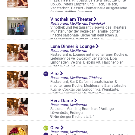
Pizza, Pasta, Antipasti, Salate & Hauptgerichte,
Do.-So. Peters Empfehlung: Fisch, Fleisch,
Vegetarisch, Dessert - immer neue ausgefallene
Speisen. Veltins, Bitburger, ...
Dieckmannstr. 6-10
Vinothek am Theater
Restaurant, Mediterran, Weinlokal
Vinothek und Restaurant vis-à-vis des Theaters
Münster unter der Regie der Familie Richter.
Frische saisonale Küche mit deutschen u.
mediterranen Gerichten, Tages- u. ...
Neubrückenstraße 16
Luna Dinner & Lounge
Restaurant, Mediterran
Restaurant u. Lounge mit mediterraner Küche u.
Lieferservice yellowcap-muenster.de. Liba
Limonaden. Veltins, Diebels Alt, Flaschenbier:
Finne u. Pinkus
Hammer Str. 35
Piro
Restaurant, Mediterran, Türkisch
Restaurant, Bar & Cafe mit anatolischer &
mediterraner Küche. Mediterrane & anatolische
Küche. Cocktailbar, Longdrinks, Weinkarte.
Beck's, Franziskaner, Diebels Alt
Hafenweg 16
Herz Dame
Restaurant, Mediterran
Saisonale Gerichte, Brunch auf Anfrage.
Löwenbräu, Erdinger
Nienberger Kirchplatz 2-4
Olea
Restaurant, Mediterran,