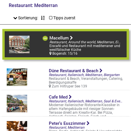
Restaurant: Mediterran
Sortierung:
Tipps zuerst
Macellum
Restaurant, Around the world, Mediterran, Eiscafé Highlight
Eiscafé und Restaurant mit mediterraner und
westfälischer Küche
Bogenstr. 15/16
Düne Restaurant & Beach
Restaurant, Italienisch, Mediterran, Biergarten
Restaurant & Beach, Veranstaltungen, Catering,
Beerdigungskaffe
Zum Hiltruper See 139
Cafe Med
Restaurant, Italienisch, Mediterran, Saal & Eventlocation, Biergarten, Straßencafés & Boulevardterrassen
Moderner italienischer Ristorante-Klassiker in
altem Hafengebäude mit riesiger Sonnen-
Terrasse direkt am Kreativ-Kai. Bei Pizza,
Antipasti, Salaten, Fleisch, Fisch und ...
Hafenweg 26 a
Peter's Esszimmer
Restaurant, Mediterran