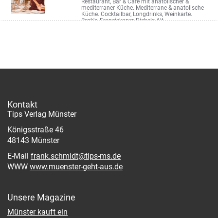
Restaurant, Bar & Cafe mit anatolischer &
mediterraner Küche. Mediterrane & anatolische
Küche. Cocktailbar, Longdrinks, Weinkarte.
Beck's, Franziskaner, Diebels Alt
Hafenweg 16
Kontakt
Tips Verlag Münster
Königsstraße 46
48143 Münster
E-Mail
frank.schmidt@tips-ms.de
WWW
www.muenster-geht-aus.de
Unsere Magazine
Münster kauft ein