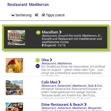
Restaurant: Mediterran
Sortierung:
Tipps zuerst
Macellum
Restaurant, Around the world, Mediterran, Eiscafé Highlight
Eiscafé und Restaurant mit mediterraner und
westfälischer Küche
Bogenstr. 15/16
Olea
Restaurant, Mediterran,
Ein Streetfood-Diner der besonderen Art eröffnet
hier im August – gleich neben dem Fyal – und
bringt die authentisch levantinische Esskultur
nach Münster
Geisbergweg 8
Cafe Med
Restaurant, Italienisch, Mediterran, Saal & Eventlocation, Biergarten, Straßencafés & Boulevardterrassen
Moderner italienischer Ristorante-Klassiker in
altem Hafengebäude mit riesiger Sonnen-
Terrasse direkt am Kreativ-Kai. Bei Pizza,
Antipasti, Salaten, Fleisch, Fisch und ...
Hafenweg 26 a
Düne Restaurant & Beach
Restaurant, Italienisch, Mediterran, Biergarten