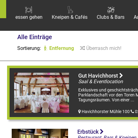
essen gehen
Kneipen & Cafés
Clubs & Bars
A
Alle Einträge
Sortierung:
Entfernung
Überrasch mich!
Gut Havichhorst
Saal & Eventlocation
Exklusives und geschichtsträcht
Parklandschaft vor den Toren M
Tagungsräumen. Von einer ...
Havichhorster Mühle 100
0
Erbstück
Restaurant, Bars & Kneipen,