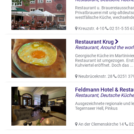
Restaurant u. Brauereiausschan
Privatbrauerei mit urig-altdeut
westfälische Küche, wechselnde 
Kreuzstr. 4-10
02 51-5 55 6
Restaurant Krug
Restaurant, Around the world
Georgische Küche im Martinivier
Restaurant ist umgezogen. Erst
Kuhviertel eröffnet. Doch das ...
Neubrüceknstr. 28
0251 37
Feldmann Hotel & Resta
Restaurant, Deutsche Küche,
Ausgezeichnete regionale und lei
Tegernseer Hell, Pinkus
An der Clemenskirche 14
02