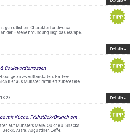
Details »
it gemütlichem Charakter für diverse
t an der Hafeneinmündung liegt das esCape.
Details »
 & Boulevardterrassen
e-Lounge an zwei Standorten. Kaffee-
lch hier aus Münster, raffiniert zubereitete
 18 23
Details »
Liveclub, Café & Bistro, Kneipe mit Küche, Frühstück/Brunch am WE, Straßencafés & Boulevardterrassen
tten auf Münsters Meile. Quiche u. Snacks.
 Beck's, Astra, Augustiner, Leffe,