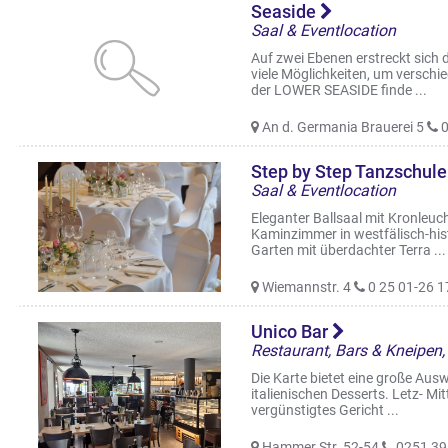
Seaside
Saal & Eventlocation
Auf zwei Ebenen erstreckt sich
viele Möglichkeiten, um verschie
der LOWER SEASIDE finde ...
An d. Germania Brauerei 5
0
Step by Step Tanzschu
Saal & Eventlocation
Eleganter Ballsaal mit Kronleu
Kaminzimmer in westfälisch-his
Garten mit überdachter Terra ...
Wiemannstr. 4
0 25 01-26 1
Unico Bar
Restaurant, Bars & Kneipen, 
Die Karte bietet eine große Ausw
italienischen Desserts. Letz- Mit
vergünstigtes Gericht ...
Hammer Str. 52-54
0251 39