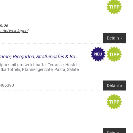
n.de
.de/weinlager/
Details »
Bars & Kneipen, Pension/Zimmer, Biergarten, Straßencafés & Boulevardterrassen
dpark mit großer lebhafter Terrasse, Hostel
tkartoffeln, Pfannengerichte, Pasta, Salate
486390
Details »