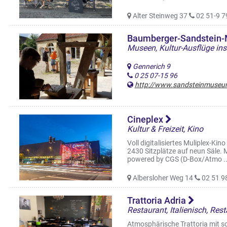
Alter Steinweg 37
02 51-9 7
Baumberger-Sandstei
Museen, Kultur-Ausflüge in
Gennerich 9
0 25 07-15 96
http://www.sandsteinmuseu
Cineplex
Kultur & Freizeit, Kino
Voll digitalisiertes Muliplex-Ki
2430 Sitzplätze auf neun Säle.
powered by CGS (D-Box/Atmo ..
Albersloher Weg 14
02 51 9
Trattoria Adria
Restaurant, Italienisch, Res
Atmosphärische Trattoria mit s