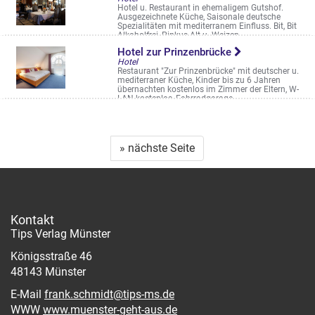
Hotel u. Restaurant in ehemaligem Gutshof.
Ausgezeichnete Küche, Saisonale deutsche
Spezialitäten mit mediterranem Einfluss. Bit, Bit
Alkoholfrei, Pinkus Alt u. Weizen
Zur Haskenau 81
Hotel zur Prinzenbrücke
Hotel
Restaurant "Zur Prinzenbrücke" mit deutscher u.
mediterraner Küche, Kinder bis zu 6 Jahren
übernachten kostenlos im Zimmer der Eltern, W-
LAN kostenlos, Fahrradgarage. ...
Osttor 16
» nächste Seite
Kontakt
Tips Verlag Münster
Königsstraße 46
48143 Münster
E-Mail
frank.schmidt@tips-ms.de
WWW
www.muenster-geht-aus.de