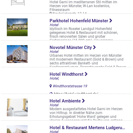
Hotel Garni im mediterranen Stil mitten im
Herzen von Münster, W-Lan kostenlos,
Fitnessraum
Neubrückenstr. 12-14
Parkhotel Hohenfeld Münster
Hotel
Idyllisch im Roxeler Landgut Hohenfeld
gelegenes Hotel & Restaurant mit schönen,
frisch renovierten Sälen und großer
Gartenanlage (15.000 qm). Hauseigene
Schloßkapell ...
Novotel Münster City
Dingbängerweg 400
Hotel
Urbanes Hotel mitten im Herzen von Münster
mit modernem Restaurant (Gold & Brown) und
sechs attraktiven Bankett- und
Konferenzräumen. Barrestaurants Gold & Brown
Von-Steuben-Straße 4 bis 6
Hotel Windthorst
Hotel,
Windthorststrasse 19
https://hotel-windthorst.de/
Hotel Ambiente
Hotel
Modern ausgestattetes Hotel Garni im Herzen
von Hiltrup. In direkter Nähe zum
Erholungsgebiet 'Hohe Ward' gelegen und
idealer Ausgangspunkt für Radtouren entlang
der ...
Hotel & Restaurant Mertens Ludgerusbrunnen
Marktallee 44
Hotel