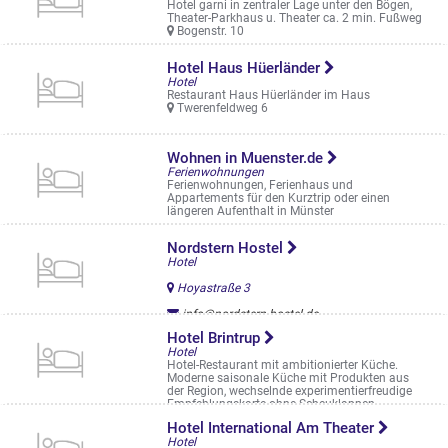
Hotel garni in zentraler Lage unter den Bögen,
Theater-Parkhaus u. Theater ca. 2 min. Fußweg
Bogenstr. 10
Hotel Haus Hüerländer
Hotel
Restaurant Haus Hüerländer im Haus
Twerenfeldweg 6
Wohnen in Muenster.de
Ferienwohnungen
Ferienwohnungen, Ferienhaus und
Appartements für den Kurztrip oder einen
längeren Aufenthalt in Münster
Nordstern Hostel
Hotel
Hoyastraße 3
info@nordstern-hostel.de
www.nordstern-hostel.de/de/
Hotel Brintrup
Hotel
Hotel-Restaurant mit ambitionierter Küche.
Moderne saisonale Küche mit Produkten aus
der Region, wechselnde experimentierfreudige
Empfehlungskarte ohne Scheuklappen . ...
Roxeler Str. 579
Hotel International Am Theater
Hotel