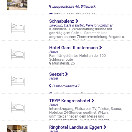
Ludgeristraße 46, Billerbeck
info@ludgerusbrunnen.de
https://ludgerusbrunnen.de/
Schnabulenz
Liveclub, Café & Bistro, Pension/Zimmer
Kleinkunst- u. Veranstaltungsbühne mit
ganztägigem Café- u. Barbetrieb und
angeschlossener Zimmervermietung. Vegane u.
konventionelle Kleinigkeiten vorwiegend aus ...
Geiststr. 50
Hotel Garni Klostermann
Hotel
Familiär geführtes Hotel an der 100
Schlösserroute
Münsterstr. 25
Seezeit
Hotel
Bismarckallee 47
http://www.seezeit-muenster.de
TRYP Kongresshotel
Hotel
Internetzugang, Flatscreen TV, Telefon, Sauna,
Hotelbar 24-Stunden geöffnet, W-Lan,
unmittelbar neben dem Messe und
Kongresszentrum. 18 bis 22 h Bar mit
Snackkarte. ...
Ringhotel Landhaus Eggert
Albersloher Weg 28
Hotel