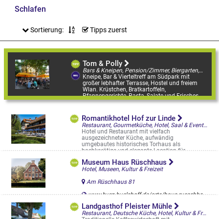
Schlafen
Sortierung:
Tipps zuerst
Tom & Polly
Bars & Kneipen, Pension/Zimmer, Biergarten, Straßencafés & Boulevardterrassen
Kneipe, Bar & Vierteltreff am Südpark mit
großer lebhafter Terrasse, Hostel und freiem
Wlan. Krüstchen, Bratkartoffeln,
Pfannengerichte, Pasta, Salate und Frisches
...
Hammer Straße 67
Romantikhotel Hof zur Linde
Restaurant, Gourmetküche, Hotel, Saal & Eventlocation
Hotel und Restaurant mit vielfach
ausgezeichneter Küche, aufwändig
umgebautes historisches Torhaus als
hochkarätige und elegante Location für
Festlichkeiten aller ...
Museum Haus Rüschhaus
Handorfer Werseufer 1
Hotel, Museen, Kultur & Freizeit
Am Rüschhaus 81
www.burg-huelshoff.de/orte/haus-rueschhaus
Landgasthof Pleister Mühle
Restaurant, Deutsche Küche, Hotel, Kultur & Freizeit, Landgasthöfe & kulinarische Ausflüge, Saal & Eventlocation, Münster, Biergarten, Restaurantgärten & -Terrassen