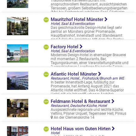
Traditionelle Kaffeewirtschaft mit
anspruchsvollem Restaurant, aussichtsreichen
Terrassen, großem Selbstbedienungsbiergarten
(Mai bis September) schönem Saal, Gästezim ...
Pleistermühlenweg 196
Mauritzhof Hotel Münster
Hotel, Saal & Eventlocation
Das geschmackvolle Design-Hotel liegt sehr
zentral an Münsters grüner Promenade.
Hauptbahnhof, Innenstadt und Standesamt
sind fußläufig erreichbar. Mit dem Bar-Restau ...
Eisenbahnstr. 17
Factory Hotel
Hotel, Saal & Eventlocation
Modernes Design-Hotel in ehemaliger Brauerei
mit momentan 2 Restaurants, Bar,
Tagungsräumen, einer Veranstaltungshalle und
3 verschiedenen Locations für private Feiern ...
An der Germania Brauerei 5
Atlantic Hotel Münster
Restaurant, Hotel, , Frühstück/Brunch am WE
In bester Innenstadt-Lage, fußläufig zur
Promenade, hat Anfang August 2021 das
Atlantic Hotel eröffnet. Das 4-Sterne-Superior
Hotel gilt als Inbegriff urbaner Architek ...
Engelstraße 39
Feldmann Hotel & Restaurant
Restaurant, Deutsche Küche, Hotel
Ausgezeichnete regionale und leichte Küche.
Veltins, Pilsner Urquell, Tegernseer Hell, Pinkus
An der Clemenskirche 14
Hotel Haus vom Guten Hirten
Hotel