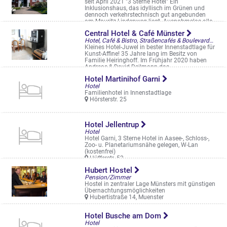
seit April 2021 "3 Sterne Hotel" Ein
Inklusionshaus, das idyllisch im Grünen und
dennoch verkehrstechnisch gut angebunden
am Mauritz-Lindenweg liegt. Ausnahmslos alle
...
Central Hotel & Café Münster
Mauritz-Lindenweg 61
Hotel, Café & Bistro, Straßencafés & Boulevardterrassen
Kleines Hotel-Juwel in bester Innenstadtlage für
Kunst-Affine! 35 Jahre lang im Besitz von
Familie Heiringhoff. Im Frühjahr 2020 haben
Andreas & David Deilmann das ...
Aegidiistr. 1
Hotel Martinihof Garni
Hotel
Familienhotel in Innenstadtlage
Hörsterstr. 25
Hotel Jellentrup
Hotel
Hotel Garni, 3 Sterne Hotel in Aasee-, Schloss-,
Zoo- u. Planetariumsnähe gelegen, W-Lan
(kostenfrei)
Hüfferstr. 52
Hubert Hostel
Pension/Zimmer
Hostel in zentraler Lage Münsters mit günstigen
Übernachtungsmöglichkeiten
Hubertistraße 14, Muenster
Hotel Busche am Dom
Hotel