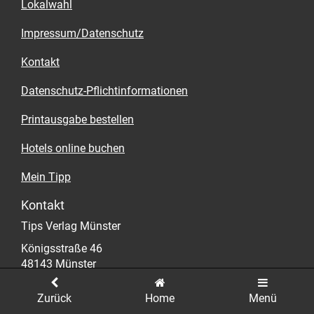
Lokalwahl
Impressum/Datenschutz
Kontakt
Datenschutz-Pflichtinformationen
Printausgabe bestellen
Hotels online buchen
Mein Tipp
Kontakt
Tips Verlag Münster
Königsstraße 46
48143 Münster
E-Mail
frank.schmidt@tips-ms.de
Zurück
Home
Menü
WWW
www.muenster-geht-aus.de