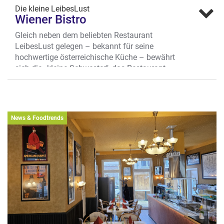
Die kleine LeibesLust
Wiener Bistro
Gleich neben dem beliebten Restaurant
LeibesLust gelegen – bekannt für seine
hochwertige österreichische Küche – bewährt
sich die „kleine Schwester", das Restaurant
Wiener Bistro, mit überraschend vielfältigen
österreichischen Schmankerln. Alles etwas
kleiner und schneller für den leckeren
Mittagstisch. Die beliebten österreichischen
News & Foodtrends
Klassiker sind natürlich immer auf der der
Karte. Dazu österreichische Weiß- oder
Rotweine.
Mittagstisch
Das Bistro ist mittags geöffnet und bietet ein
feines kulinarisches Programm: Für süße
Momente sorgen wienerische
Kaffeespezialitäten und frisch zubereiteter
Kaiserschmarrn.