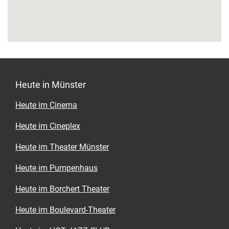
nach dem Standesamt – das sich übrigens
ganz in der Nähe befindet. Für bis zu 20
Personen bieten die Räumlichkeiten Platz. Ein
charmanter Außenbereich mit Holzterrasse ist
im von der Straße nicht einsehbaren Innenhof
zusätzlich verfügbar. Kaffee, Kuchen sowie
Kleinigkeiten der österreichischen Küche
können – wie praktisch! – aus der Küche der
Heute in Münster
„Leibeslust“ nebenan gebracht werden.
Heute im Cinema
Heute im Cineplex
Heute im Theater Münster
Heute im Pumpenhaus
Heute im Borchert Theater
Heute im Boulevard-Theater