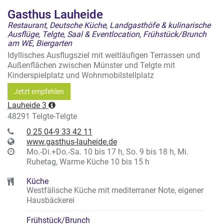
Gasthus Lauheide
Restaurant, Deutsche Küche, Landgasthöfe & kulinarische
Ausflüge, Telgte, Saal & Eventlocation, Frühstück/Brunch
am WE, Biergarten
Idyllisches Ausflugsziel mit weitläufigen Terrassen und
Außenflächen zwischen Münster und Telgte mit
Kinderspielplatz und Wohnmobilstellplatz
Jetzt empfehlen
Lauheide 3
48291 Telgte-Telgte
0 25 04-9 33 42 11
www.gasthus-lauheide.de
Mo.-Di.+Do.-Sa. 10 bis 17 h, So. 9 bis 18 h, Mi.
Ruhetag, Warme Küche 10 bis 15 h
Küche
Westfälische Küche mit mediterraner Note, eigener
Hausbäckerei
Frühstück/Brunch