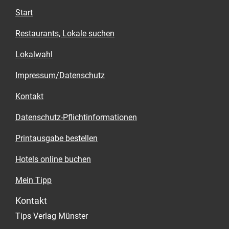
Wo? Spiekerhof 25, Kiepenkerlviertel, Tel.
Start
0251,511435,
www.restaurant-giverny.de
Restaurants, Lokale suchen
Wann? Di.-Sa. 12 bis 14 Uhr und ab 18 Uhr
Lokalwahl
Impressum/Datenschutz
Kontakt
Datenschutz-Pflichtinformationen
Printausgabe bestellen
Hotels online buchen
Mein Tipp
Kontakt
Tips Verlag Münster