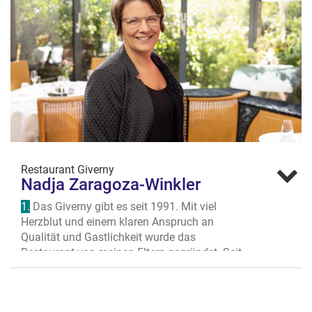
Restaurant Giverny
Nadja Zaragoza-Winkler
1.
Das Giverny gibt es seit 1991. Mit viel
Herzblut und einem klaren Anspruch an
Qualität und Gastlichkeit wurde das
Restaurant von meinen Eltern gegründet. Seit
2017 bin ich, die Tochter des Hauses,
gemeinsam mit meinem Mann Jörg als 2.
Generation am Werk. Wir haben das große