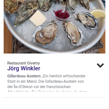
Restaurant Giverny
Jörg Winkler
Gillardeau-Austern
„Ein herrlich erfrischender
Start in ein Menü: Die Gillardeau-Austern von
der Île d’Oleron vor der französischen
Atlantikküste. Die Spéciales de claires- Austern
von Züchter Gillardeau sind für mich eine ganz
besondere Delikatesse mit feinem,
mineralischem Geschmack. Wir servieren sie