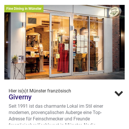
mit Zitrone und etwas Brot. Und wie schon
Fine Dining in Münster
Theodor Fontane wusste: „Wenn man die
Wahl hat zwischen Austern und Champagner,
so pflegt man sich in der Regel für beides zu
entscheiden.“
Wo? Spiekerhof 25, Kiepenkerlviertel
Hier is(s)t Münster französisch
Giverny
Seit 1991 ist das charmante Lokal im Stil einer
modernen, provençalischen Auberge eine Top-
Adresse für Feinschmecker und Freunde
französischer Kochkunst in Münster. Nadja