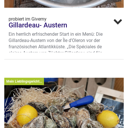
probiert im Giverny
Gillardeau- Austern
Ein herrlich erfrischender Start in ein Menü: Die
Gillardeau-Austern von der Île d’Oleron vor der
französischen Atlantikküste. „Die Spéciales de
claires-Austern von Züchter Gillardeau sind für
mich eine ganz besondere Delikatesse mit
feinem, mineralischem Geschmack. Wir
servieren sie mit Zitrone und etwas Brot“, so
Jörg Richter vom Restaurant Giverny.
Mein Lieblingsgericht...
Wo? Spiekerhof 25, Kiepenkerlviertel