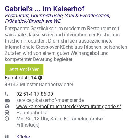
Gabriel's ... im Kaiserhof
Restaurant, Gourmetküche, Saal & Eventlocation,
Frühstück/Brunch am WE
Entspannte Gastlichkeit im modernen Restaurant mit
saisonaler, klassischer und internationaler Küche aus
frischen Produkten. Die mehrfach ausgezeichnete
internationale Cross-over-Küche aus frischen, saisonalen
Zutaten wird von einem guten Weinangebot und
kompetenter Beratung begleitet
Jetzt empfehlen
Bahnhofstr. 14
48143 Münster-Bahnhofsviertel
02 51-4 17 86 00
service@kaiserhof-muenster.de
www.kaiserhof-muenster.de/restaurant-gabriels/
Hauptbahnhof
Mo.-Sa. 18 Uhr, So. u. Ft. Ruhetag (außer
Frühstück)
Küche