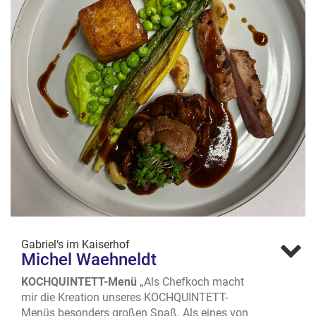
Gabriel‘s im Kaiserhof
Michel Waehneldt
KOCHQUINTETT-Menü
„Als Chefkoch macht
mir die Kreation unseres KOCHQUINTETT-
Menüs besonders großen Spaß. Als eines von