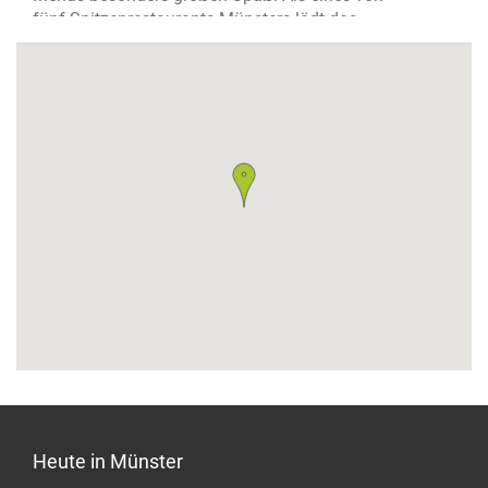
fünf Spitzenrestaurants Münsters lädt das
Gabriel‘s im September erneut zu einem ganz
besonderen kulinarischen Abend, für den wir
eine feines Menü kreiert haben.“
Wo? Bahnhofstr. 14, City-Ost
Heute in Münster