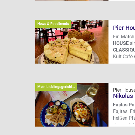
Kuchenvitr
Kuchen un
Kult-Patis
News & Foodtrends
Pier Ho
Wo? Hafe
Ein Match
HOUSE
si
CLASSIQ
Kult-Café 
Angebot. A
Hafenbeck
unter fre
Mein Lieblingsgericht...
Pier Hous
Nikolas
Fajitas Po
Fajitas. F
heißen Pf
dazu gibt’
Fajitas Po