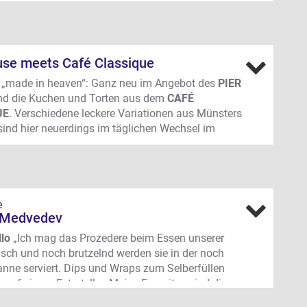
ine des Latino-Klassikers am Hafen fündig. Die
d Torten stammen täglich frisch aus Münsters
serie Café Classique im Erphoviertel.
use meets Café Classique
nweg 22, Hafen
 „made in heaven“: Ganz neu im Angebot des
PIER
nd die Kuchen und Torten aus dem
CAFÉ
UE
. Verschiedene leckere Variationen aus Münsters
sind hier neuerdings im täglichen Wechsel im
uf der großen Holzterrasse, direkt am
en gelegen, genießen wir die süßen Köstlichkeiten
iem Himmel.
e
 Medvedev
llo
„Ich mag das Prozedere beim Essen unserer
risch und noch brutzelnd werden sie in der noch
anne serviert. Dips und Wraps zum Selberfüllen
s auf einem Extrateller. Meine Favoriten sind die
llo und die Fajitas Vegetarias.“