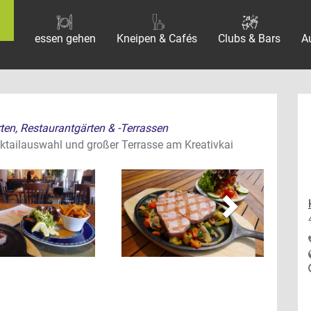
essen gehen
Kneipen & Cafés
Clubs & Bars
A
rten, Restaurantgärten & -Terrassen
vor
cktailauswahl und großer Terrasse am Kreativkai