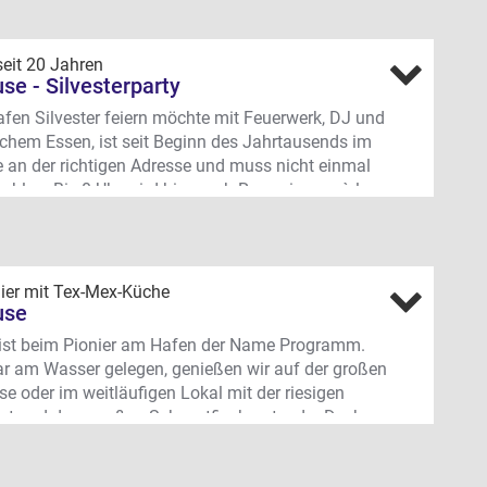
nweg 22, Hafen
seit 20 Jahren
se - Silvesterparty
fen Silvester feiern möchte mit Feuerwerk, DJ und
chem Essen, ist seit Beginn des Jahrtausends im
 an der richtigen Adresse und muss nicht einmal
ezahlen. Bis 0 Uhr wird hier nach Reservierung à la
eist. Dann geht’s raus auf die Hafenterrasse zum
ujahrsfeuerwerk. Diese Zeit nutzt das Pier
m, um die die Tanzfläche im weitläufigen Lokal mit
 Theke freizuräumen. Mit DJ (aktuelle Charts &
ier mit Tex-Mex-Küche
ssics) kann dann bis zum Morgen ausgiebig ins
use
 getanzt werden.
 ist beim Pionier am Hafen der Name Programm.
nweg 22, Hafen
ar am Wasser gelegen, genießen wir auf der großen
se oder im weitläufigen Lokal mit der riesigen
ont und dem großen Schwertfisch unter der Decke
ikanische Köstlichkeiten.
MEX-KÜCHE