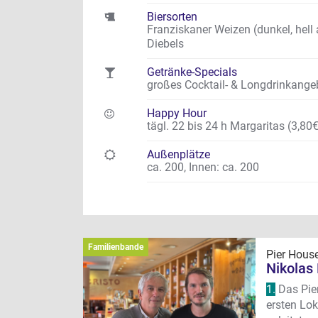
Biersorten
Franziskaner Weizen (dunkel, hell a
Diebels
Getränke-Specials
großes Cocktail- & Longdrinkange
Happy Hour
tägl. 22 bis 24 h Margaritas (3,80€
Außenplätze
ca. 200
,
Innen: ca. 200
Familienbande
Pier Hous
Nikolas
1.
Das Pier
ersten Lok