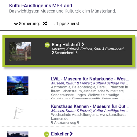
Kultur-Ausflüge ins MS-Land
Das wichtigsten Museen und Kulturziele im Münsterland.
Sortierung:
Tipps zuerst
Burg Hülshoff
Museen, Kultur & Freizeit, Saal & Eventlocation, Kultur-Ausflüge ins MS-Land
Schonebeck 6
LWL - Museum für Naturkunde - Westfälisches Landesmuseum mit Planetarium
Museen, Kultur & Freizeit, Kultur-Ausflüge ins MS-Land
Astronomie, Paläontologie, Tiere u. Pflanzen in
ihrem Lebensraum, einheimische Wirbeltiere,
Sonderausstellungen. Weltweit einmalige
Objekte, wie: Riesenammonith, Schwimm ...
Sentruper Str. 285
Kunsthaus Kannen - Museum für Outsider Art und Art Brut
Museen, Kultur & Freizeit, Kultur-Ausflüge ins MS-Land
Wechselnde Ausstellungen s. www.kunsthaus-
kannen.de
Alexianerweg 9
Eiskeller