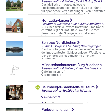
Museen, Kultur & Freizeit, Café & Bistro, Saal & Eventlocation, Kultur-Ausflüge ins MS-Land
Das idyllisch am Aasee gelegene
Freilichtmuseum dient regelmäßig als Bühne
für spannende Veranstaltungen - von Konzerten
bis zum Weihnachtsmarkt. Und bietet zudem ...
Theo-Breider-Weg 1
Hof Lütke-Laxen
Restaurant, Deutsche Küche, Kultur-Ausflüge ins MS-Land
Nur einen Steinwurf vom Dortmund-Ems-Kanal
entfernt liegt der Hof Lütke-Laxen in Gelmer.
Besonders in der Spargelsaison ist er ein
beliebtes Ausflugsziel. . Spargel zum ...
Gittruper Str. 37
Schloss Nordkirchen
Kultur-Ausflüge ins MS-Land, Besichtigungen
Das barocke „Westfälische Versailles“ ist eine
der imposantesten Schlossanlagen Westfalens.
Der Schlosspark ist ganzjährig öffentlich
zugänglich
Schloß 1, Nordkirchen
Münsterlandmuseum Burg Vischering
Museen, Kultur & Freizeit, Kultur-Ausflüge ins MS-Land
Café im Innenhof
Berenbrock 1
Baumberger-Sandstein-Museum
Museen, Kultur-Ausflüge ins MS-Land
Gennerich 9
http://www.sandsteinmuseum.de
Parkourhalle Lani