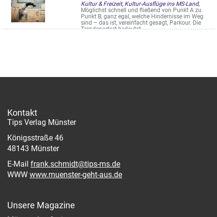
Kultur & Freizeit, Kultur-Ausflüge ins MS-Land,
Möglichst schnell und fließend von Punkt A zu
Punkt B, ganz egal, welche Hindernisse im Weg
sind – das ist, vereinfacht gesagt, Parkour. Die
Trendsportart bedeutet ...
Rudolf-Diesel-Str. 18
Kontakt
Tips Verlag Münster
Königsstraße 46
48143 Münster
E-Mail
frank.schmidt@tips-ms.de
WWW
www.muenster-geht-aus.de
Unsere Magazine