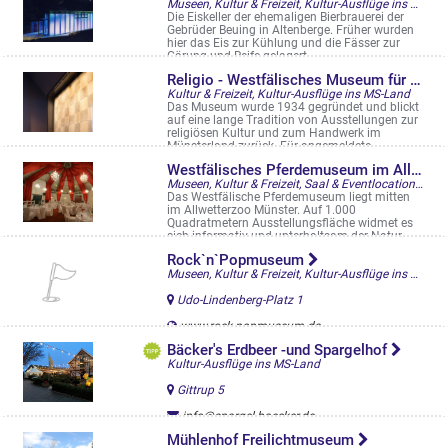
Museen, Kultur & Freizeit, Kultur-Ausflüge ins MS-Land, Besichtigungen
Die Eiskeller der ehemaligen Bierbrauerei der
Gebrüder Beuing in Altenberge. Früher wurden
hier das Eis zur Kühlung und die Fässer zur
Gärung und Reife gelagert. ...
Gooiker Platz 1, Altenberge
Religio - Westfälisches Museum für religiöse Kultur
Kultur & Freizeit, Kultur-Ausflüge ins MS-Land
Das Museum wurde 1934 gegründet und blickt
auf eine lange Tradition von Ausstellungen zur
religiösen Kultur und zum Handwerk im
Münsterland zurück. Für angemeldete ...
Herrenstraße 1-2, Telgte
Westfälisches Pferdemuseum im Allwetterzoo
Museen, Kultur & Freizeit, Saal & Eventlocation, Kultur-Ausflüge ins MS-Land
Das Westfälische Pferdemuseum liegt mitten
im Allwetterzoo Münster. Auf 1.000
Quadratmetern Ausstellungsfläche widmet es
sich informativ und unterhaltsam der Natur- ...
Sentruper Str. 311
Rock`n`Popmuseum
Museen, Kultur & Freizeit, Kultur-Ausflüge ins MS-Land
Udo-Lindenberg-Platz 1
www.rock-popmuseum.de
Bäcker's Erdbeer -und Spargelhof
Kultur-Ausflüge ins MS-Land
Gittrup 5
info@spargel-baecker.de
www.spargel-baecker.de/
Mühlenhof Freilichtmuseum