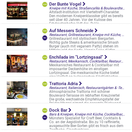
Königsstr. 36-37
Der Bunte Vogel
Kneipe mit Küche, Straßencafés & Boulevardterrassen, Sportsbars
Altstadt-Institution mit Vierteltreff-Charakter.
Den modernen Kneipenklassiker gibt es bereits
seit über 40 Jahren. Vor der Kulisse des
Erbdrostenhofes lädt der „BuVo ...
Alter Steinweg 41
Auf Messers Schneide
Restaurant, Grillrestaurant, Kneipe mit Küche, Biergarten, Restaurantgärten & -Terrassen
Grillrestaurant mit idyllischem Biergarten.
Richtig gute Steaks & amerikanische Smash
Burger (auch mit veganem Patty) stehen im
Mittelpunkt der Karte. Veggie-Fans dürfen ...
Neubrückenstraße 50
Enchilada im "Lortzingsaal"
Restaurant, Mexikanisch, Cocktailbar, Restaurantgärten & -Terrassen
Mexikanisches Restaurant & Cocktailbar mit
imposanter Deckenhöhe im einstigen
Lortzingsaal. Die mexikanische Küche bietet
eine Vielfalt an kulinarischen Köstlichkeiten ...
Arztkarrengasse 12
Trattoria Adria
Restaurant, Italienisch, Restaurantgärten & -Terrassen
Atmosphärische Trattoria mit schöner
Boulevard-Terrasse im lebhaften Kreuzviertel
Die große, wechselnde Empfehlungstafel der
Brüder Mazzei nimmt die gesamte Rückwand ...
Kanalstr. 23
Dock Bar
Bars & Kneipen, Kneipe mit Küche, Cocktailbar, , , Straßencafés & Boulevardterrassen
Münsters Spezialist für Craft Beer, Cocktails &
Co. an der Aegidiistraße. Bis zu 10 raffinierte,
ausgesuchte Bier-Sorten gibt es frisch aus dem
Zapfhahn. Flaschenbiere ...