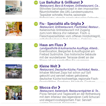
Lux Barkultur & Grillkunst
Restaurant, Bars & Kneipen, Grillrestaurant, Café & Bistro, Saal & Eventlocation, Cocktailbar, Frühstück/Brunch am WE, Restaurantgärten & -Terrassen, Straßencafés & Boulevardterrassen
Stilvolles Ganztagskonzept in den imposanten
Räumlichkeiten des LWL-Landesmuseums.
Tagsüber schnelle, frische, saisonale
Bistroküche, abends anspruchsvolles Grillresta
...
Fiu - Spezialitá alla Griglia
Domplatz 10
Restaurant, Grillrestaurant, Fischlokal, Restaurantgärten & -Terrassen
Italienisches Grillrestaurant mit Zugang
zum/vom Mocca d'or nebenan. Fisch- u.
Fleischspezialitäten vom offenen Holzkohlegrill,
selbstgebackenes Brot, Salate u. Gemüse ...
Rothenburg 14-16
Haus am Fluss
Landgasthöfe & kulinarische Ausflüge, Altenberge, Saal & Eventlocation, Biergarten
Eventlocation, Biergarten & Ausflugsziel am
Freibad Sudmühle. Das historische Gebäude
mit der wunderbaren Terrasse direkt an der
Werse ist wie geschaffen für unvergess ...
Dyckburgstraße 486
Kleine Welt
Restaurant, Deutsche Küche, Fischlokal, Restaurantgärten & -Terrassen
Inhaber Michael Ziaja hat schon auf Sylt
gekocht und serviert neben gehobener,
deutscher Küche hochwertige, regionale Fisch-
Spezialitäten. Seesterne, Muscheln, Fischern ...
Kappenberger Damm 101
Mocca d'or
Restaurant, Italienisch, Restaurantgärten & -Terrassen, Straßencafés & Boulevardterrassen
Pizza-Tempel und Tagescafé an der Rothenburg
mit dem Interieur des legendären Café Schucan
und elegant-nostalgischem Flair. Serviert
werden klassisch italienische, ...