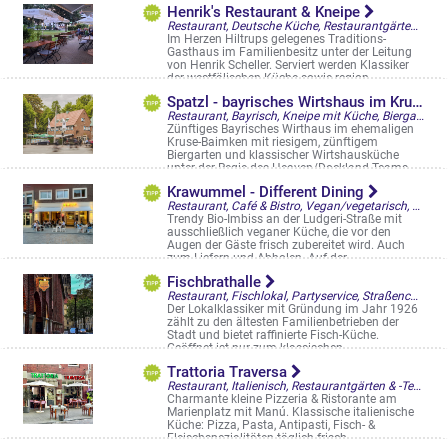
Rothenburg 14-16
Henrik's Restaurant & Kneipe
Restaurant, Deutsche Küche, Restaurantgärten & -Terrassen
Im Herzen Hiltrups gelegenes Traditions-
Gasthaus im Familienbesitz unter der Leitung
von Henrik Scheller. Serviert werden Klassiker
der westfälischen Küche sowie region ...
Westfalenstr. 148
Spatzl - bayrisches Wirtshaus im Kruse-Baimken
Restaurant, Bayrisch, Kneipe mit Küche, Biergarten
Zünftiges Bayrisches Wirthaus im ehemaligen
Kruse-Baimken mit riesigem, zünftigem
Biergarten und klassischer Wirtshausküche
unter der Regie des Heaven/Dockland-Teams ...
Am Stadtgraben 52
Krawummel - Different Dining
Restaurant, Café & Bistro, Vegan/vegetarisch, Casual Fast Dining, Bowls, Straßencafés & Boulevardterrassen
Trendy Bio-Imbiss an der Ludgeri-Straße mit
ausschließlich veganer Küche, die vor den
Augen der Gäste frisch zubereitet wird. Auch
zum Liefern und Abholen. Auf der ...
Ludgeristr. 62
Fischbrathalle
Restaurant, Fischlokal, Partyservice, Straßencafés & Boulevardterrassen
Der Lokalklassiker mit Gründung im Jahr 1926
zählt zu den ältesten Familienbetrieben der
Stadt und bietet raffinierte Fisch-Küche.
Geöffnet ist nur zum klassischen ...
Schlaunstr. 8
Trattoria Traversa
Restaurant, Italienisch, Restaurantgärten & -Terrassen
Charmante kleine Pizzeria & Ristorante am
Marienplatz mit Manú. Klassische italienische
Küche: Pizza, Pasta, Antipasti, Fisch- &
Fleischspezialitäten täglich frisch ...