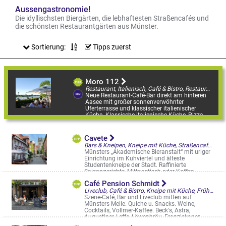
Aussengastronomie!
Die idyllischsten Biergärten, die lebhaftesten Straßencafés und
die schönsten Restaurantgärten aus Münster.
Sortierung:
Tipps zuerst
Moro 112
Restaurant, Italienisch, Café & Bistro, Restaurantgärten & -Terrassen
Neue Restaurant-Café-Bar direkt am hinteren
Aasee mit großer sonnenverwöhnter
Uferterrasse und klassischer italienischer
Küche. Klassische italienische Küche, Pizza, ...
Mecklenbecker Str. 112
Cavete
Bars & Kneipen, Kneipe mit Küche, Straßencafés & Boulevardterrassen
Münsters „Akademische Bieranstalt“ mit uriger
Einrichtung im Kuhviertel und älteste
Studentenkneipe der Stadt. Raffinierte
Saisongerichte, Mittagstisch oder Kaffee ...
Kreuzstr. 37-38
Café Pension Schmidt
Liveclub, Café & Bistro, Kneipe mit Küche, Frühstück/Brunch am WE, Straßencafés & Boulevardterrassen
Szene-Café, Bar und Liveclub mitten auf
Münsters Meile. Quiche u. Snacks. Weine,
Cocktails, Vollmer-Kaffee. Beck's, Astra,
Augustiner, Leffe, Löwenbräu, Franziskaner
Alter Steinweg 37