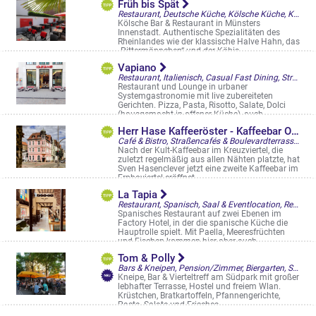
Früh bis Spät
Restaurant, Deutsche Küche, Kölsche Küche, Kneipe mit Küche, Biergarten, Restaurantgärten & -Terrassen, Sportsbars
Kölsche Bar & Restaurant in Münsters
Innenstadt. Authentische Spezialitäten des
Rheinlandes wie der klassische Halve Hahn, das
„Pittermännchen“ und der Köbis ...
Alter Steinweg 31
Vapiano
Restaurant, Italienisch, Casual Fast Dining, Straßencafés & Boulevardterrassen
Restaurant und Lounge in urbaner
Systemgastronomie mit live zubereiteten
Gerichten. Pizza, Pasta, Risotto, Salate, Dolci
(hausgemacht in offener Küche), auch
glutenfreie ...
Herr Hase Kaffeeröster - Kaffeebar Ostmarkstraße
Königsstr. 51-53
Café & Bistro, Straßencafés & Boulevardterrassen
Nach der Kult-Kaffeebar im Kreuzviertel, die
zuletzt regelmäßig aus allen Nähten platzte, hat
Sven Hasenclever jetzt eine zweite Kaffeebar im
Erphoviertel eröffnet. ...
Ostmarkstr. 15
La Tapia
Restaurant, Spanisch, Saal & Eventlocation, Restaurantgärten & -Terrassen
Spanisches Restaurant auf zwei Ebenen im
Factory Hotel, in der die spanische Küche die
Hauptrolle spielt. Mit Paella, Meeresfrüchten
und Fischen kommen hier aber auch ...
An der Germania Brauerei 5
Tom & Polly
Bars & Kneipen, Pension/Zimmer, Biergarten, Straßencafés & Boulevardterrassen
Kneipe, Bar & Vierteltreff am Südpark mit großer
lebhafter Terrasse, Hostel und freiem Wlan.
Krüstchen, Bratkartoffeln, Pfannengerichte,
Pasta, Salate und Frisches ...
Hammer Straße 67