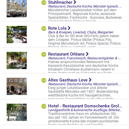
Stuhlmacher
Restaurant, Deutsche Küche, Münster typisch, Straßencafés & Boulevardterrassen
Münsterscher Lokalklassiker mitten auf dem
Prinzipalmarkt. Regionale Küche, saisonale
Spezialitäten, Fischküche . Guinness, Budweiser,
Hacker Pschorr, Pilsner Urquell ...
Prinzipalmarkt 6-7
Rote Lola
Bars & Kneipen, Liveclub, Clubs, Biergarten
Club & Bar im Stil einer WG-Party gleich neben
dem Cineplex. Pinkus Müller (Pinkus Pils,
Original Münstersch Alt, Pinkus Special, Pinkus
Weizen, Pinkus Jubilate), versc ...
Albersloher Weg 12
Restaurant Orléans
Restaurant, Französisch, Restaurantgärten & -Terrassen
Kleines anspruchsvolles Restaurant mit
klassisch-französischer und deutscher Küche.
Inhaberin Christiane Austermann vereint in
ihrem Restaurant im Südviertel das Beste ...
Weseler Str. 65
Altes Gasthaus Leve
Restaurant, Deutsche Küche, Münster typisch, Restaurantgärten & -Terrassen
Ewig junger Lokalklassiker und älteste
Gaststätte Münsters seit 1607. Bodenständig-
westfälische Küche mit hausgemachten,
regionalen Spezialitäten nach altbewährte ...
Alter Steinweg 37
Hotel - Restaurant Domschenke Groll
Landgasthöfe & kulinarische Ausflüge, Billerbeck, Restaurantgärten & -Terrassen
Traditionsreiches Haus im altdeutschen Stil,
das seit 160 Jahren im Familienbesitz ist. Die
ambitionierte Küche des modern-puristischen
Restaurants findet Lob und Empfeh ...
Markt 6, Billerbeck