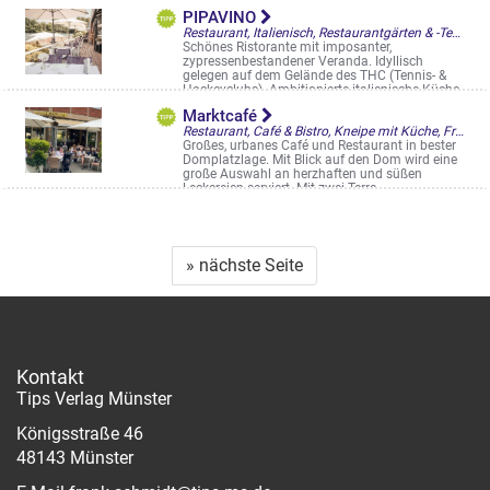
Aegidiistr 35
PIPAVINO
Restaurant, Italienisch, Restaurantgärten & -Terrassen
Schönes Ristorante mit imposanter,
zypressenbestandener Veranda. Idyllisch
gelegen auf dem Gelände des THC (Tennis- &
Hockeyclubs). Ambitionierte italienische Küche,
...
Marktcafé
Dingbängerweg 349
Restaurant, Café & Bistro, Kneipe mit Küche, Frühstück/Brunch am WE, Straßencafés & Boulevardterrassen
Großes, urbanes Café und Restaurant in bester
Domplatzlage. Mit Blick auf den Dom wird eine
große Auswahl an herzhaften und süßen
Leckereien serviert. Mit zwei Terra ...
Domplatz 6-7
» nächste Seite
Kontakt
Tips Verlag Münster
Königsstraße 46
48143 Münster