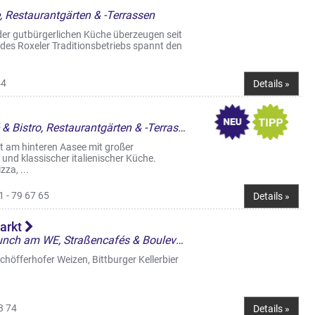
, Restaurantgärten & -Terrassen
er gutbürgerlichen Küche überzeugen seit
 des Roxeler Traditionsbetriebs spannt den
44
Details »
Restaurant, Italienisch, Café & Bistro, Restaurantgärten & -Terrassen
t am hinteren Aasee mit großer
nd klassischer italienischer Küche.
za, ...
 - 79 67 65
Details »
markt
Café & Bistro, Frühstück/Brunch am WE, Straßencafés & Boulevardterrassen
 Schöfferhofer Weizen, Bittburger Kellerbier
3 74
Details »