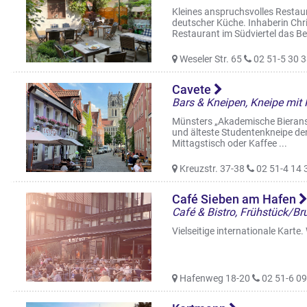
Kleines anspruchsvolles Restaur
deutscher Küche. Inhaberin Chri
Restaurant im Südviertel das Bes
Weseler Str. 65
02 51-5 30 3
Cavete
Münsters „Akademische Bieransta
und älteste Studentenkneipe der 
Mittagstisch oder Kaffee ...
Kreuzstr. 37-38
02 51-4 14 
Café Sieben am Hafen
Vielseitige internationale Karte
Hafenweg 18-20
02 51-6 09