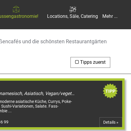
ussengastronomie!
Locations, Säle, Catering
Mehr ...
traßencafés und die schönsten Restaurantgärten
Tipps zuerst
Restaurant, Japanisch, Vietnamesisch, Asiatisch, Vegan/vegetarisch, Bowls, Straßencafés & Boulevardterrassen
 moderne asiatische Küche, Currys, Poke-
Sushi-Variationen, Salate. Fass-
bie ...
36 99
Details »