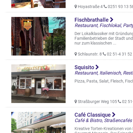
Hoyastraße 4
0251 93 13 5
Fischbrathalle
Der Lokalklassiker mit Gründung
Familienbetrieben der Stadt und 
nur zum klassischen ...
Schlaunstr. 8
02 51-4 31 52
Squisito
Restaurant, Italienisch, Res
Pizza, Pasta, Salat, Fleisch, Fis
Straßburger Weg 105
02 51
Café Classique
Café & Bistro, Straßencafés
Kreative Torten-Kreationen von