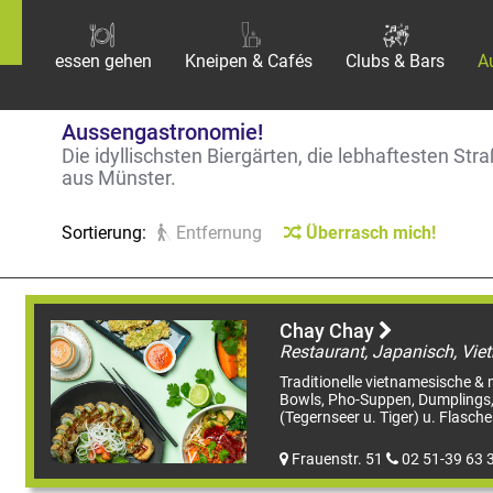
essen gehen
Kneipen & Cafés
Clubs & Bars
A
Aussengastronomie!
Die idyllischsten Biergärten, die lebhaftesten S
aus Münster.
Sortierung:
Entfernung
Überrasch mich!
Chay Chay
Traditionelle vietnamesische &
Bowls, Pho-Suppen, Dumplings, 
(Tegernseer u. Tiger) u. Flaschen
Frauenstr. 51
02 51-39 63 