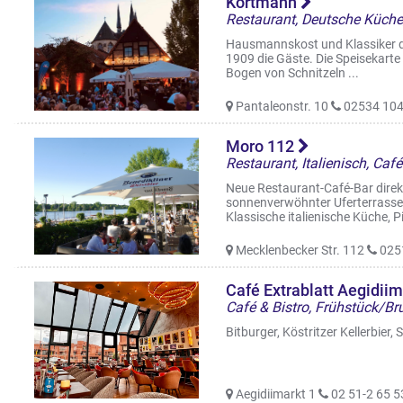
Kortmann
Restaurant, Deutsche Küche
Hausmannskost und Klassiker d
1909 die Gäste. Die Speisekarte
Bogen von Schnitzeln ...
Pantaleonstr. 10
02534 10
Moro 112
Neue Restaurant-Café-Bar direk
sonnenverwöhnter Uferterrasse u
Klassische italienische Küche, Piz
Mecklenbecker Str. 112
0251
Café Extrablatt Aegidii
Bitburger, Köstritzer Kellerbier,
Aegidiimarkt 1
02 51-2 65 5