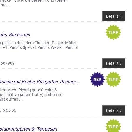
cker“ unter die besten Konditoreien
to ...
Details »
ubs, Biergarten
y gleich neben dem Cineplex. Pinkus Müller
h Alt, Pinkus Special, Pinkus Weizen, Pinkus
8667909
Details »
Restaurant, Grillrestaurant, Kneipe mit Küche, Biergarten, Restaurantgärten & -Terrassen
Biergarten. Richtig gute Steaks &
uch mit veganem Patty) stehen im
ns dürfen ...
/ 5 56 66
Details »
staurantgärten & -Terrassen