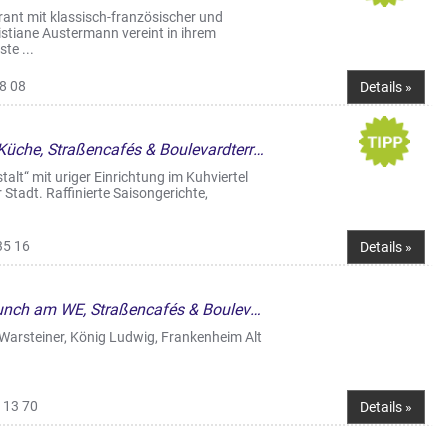
ant mit klassisch-französischer und
stiane Austermann vereint in ihrem
te ...
8 08
Details »
Bars & Kneipen, Kneipe mit Küche, Straßencafés & Boulevardterrassen
lt“ mit uriger Einrichtung im Kuhviertel
Stadt. Raffinierte Saisongerichte,
35 16
Details »
Café & Bistro, Frühstück/Brunch am WE, Straßencafés & Boulevardterrassen
. Warsteiner, König Ludwig, Frankenheim Alt
 13 70
Details »