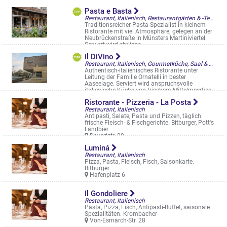
Rothenburg 14-16
Pasta e Basta
Restaurant, Italienisch, Restaurantgärten & -Terrassen, Straßencafés & Boulevardterrassen
Traditionsreicher Pasta-Spezialist in kleinem
Ristorante mit viel Atmosphäre; gelegen an der
Neubrückenstraße in Münsters Martiniviertel.
Serviert wird ehrliche, ...
Neubrückenstr. 35-37
Il DiVino
Restaurant, Italienisch, Gourmetküche, Saal & Eventlocation
Authentisch-italienisches Ristorante unter
Leitung der Familie Ornatelli in bester
Aaseelage. Serviert wird anspruchsvolle
italienische Küche von frischem Mittelmeerfisc
...
Ristorante - Pizzeria - La Posta
Annette-Allee 1
Restaurant, Italienisch
Antipasti, Salate, Pasta und Pizzen, täglich
frische Fleisch- & Fischgerichte. Bitburger, Pott's
Landbier
Davertstr. 28
Luminá
Restaurant, Italienisch
Pizza, Pasta, Fleisch, Fisch, Saisonkarte.
Bitburger
Hafenplatz 6
Il Gondoliere
Restaurant, Italienisch
Pasta, Pizza, Fisch, Antipasti-Buffet, saisonale
Spezialitäten. Krombacher
Von-Esmarch-Str. 28