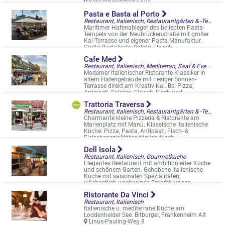
Scharnhorststraße 59a
Pasta e Basta al Porto
Restaurant, Italienisch, Restaurantgärten & -Terrassen
Maritimer Hafenableger des beliebten Pasta-
Tempels von der Neubrückenstraße mit großer
Kai-Terrasse und eigener Pasta-Manufaktur.
Große Pastakarte, Salate, Fleisch- ...
Hafenweg 24 a
Cafe Med
Restaurant, Italienisch, Mediterran, Saal & Eventlocation, Biergarten, Straßencafés & Boulevardterrassen
Moderner italienischer Ristorante-Klassiker in
altem Hafengebäude mit riesiger Sonnen-
Terrasse direkt am Kreativ-Kai. Bei Pizza,
Antipasti, Salaten, Fleisch, Fisch und ...
Hafenweg 26 a
Trattoria Traversa
Restaurant, Italienisch, Restaurantgärten & -Terrassen
Charmante kleine Pizzeria & Ristorante am
Marienplatz mit Manú. Klassische italienische
Küche: Pizza, Pasta, Antipasti, Fisch- &
Fleischspezialitäten täglich frisch ...
Königsstr. 36-37
Dell Isola
Restaurant, Italienisch, Gourmetküche
Elegantes Restaurant mit ambitionierter Küche
und schönem Garten. Gehobene italienische
Küche mit saisonalen Spezialitäten,
wöchentlich wechselnde Empfehlungen, ...
Aegidiistr. 58-59
Ristorante Da Vinci
Restaurant, Italienisch
Italienische u. mediterrane Küche am
Loddenheider See. Bitburger, Frankenheim Alt
Linus-Pauling-Weg 8