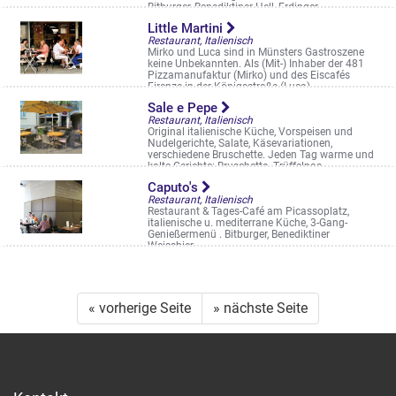
Bitburger, Benediktiner Hell, Erdinger ...
Windthorststr. 31
Little Martini
Restaurant, Italienisch
Mirko und Luca sind in Münsters Gastroszene
keine Unbekannten. Als (Mit-) Inhaber der 481
Pizzamanufaktur (Mirko) und des Eiscafés
Firenze in der Königsstraße (Luca) ...
Martinistraße 10
Sale e Pepe
Restaurant, Italienisch
Original italienische Küche, Vorspeisen und
Nudelgerichte, Salate, Käsevariationen,
verschiedene Bruschette. Jeden Tag warme und
kalte Gerichte: Bruschetta, Trüffelpas ...
Hoyastr. 1
Caputo's
Restaurant, Italienisch
Restaurant & Tages-Café am Picassoplatz,
italienische u. mediterrane Küche, 3-Gang-
Genießermenü . Bitburger, Benediktiner
Weissbier
Königsstr. 59
« vorherige Seite
» nächste Seite