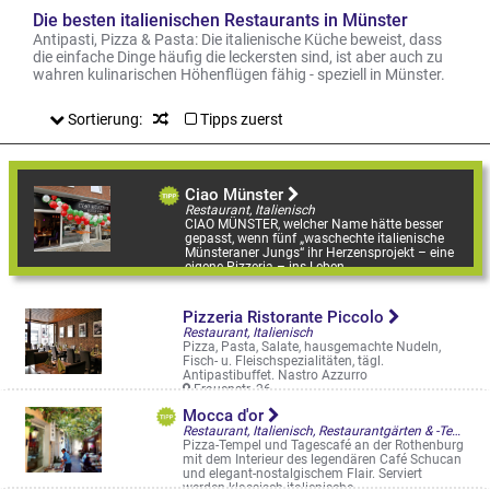
Die besten italienischen Restaurants in Münster
Antipasti, Pizza & Pasta: Die italienische Küche beweist, dass
die einfache Dinge häufig die leckersten sind, ist aber auch zu
wahren kulinarischen Höhenflügen fähig - speziell in Münster.
Sortierung:
Tipps zuerst
Ciao Münster
Restaurant, Italienisch
CIAO MÜNSTER, welcher Name hätte besser
gepasst, wenn fünf „waschechte italienische
Münsteraner Jungs“ ihr Herzensprojekt – eine
eigene Pizzeria – ins Leben ...
Hammer Str. 62
Pizzeria Ristorante Piccolo
Restaurant, Italienisch
Pizza, Pasta, Salate, hausgemachte Nudeln,
Fisch- u. Fleischspezialitäten, tägl.
Antipastibuffet. Nastro Azzurro
Frauenstr. 26
Mocca d'or
Restaurant, Italienisch, Restaurantgärten & -Terrassen, Straßencafés & Boulevardterrassen
Pizza-Tempel und Tagescafé an der Rothenburg
mit dem Interieur des legendären Café Schucan
und elegant-nostalgischem Flair. Serviert
werden klassisch italienische, ...