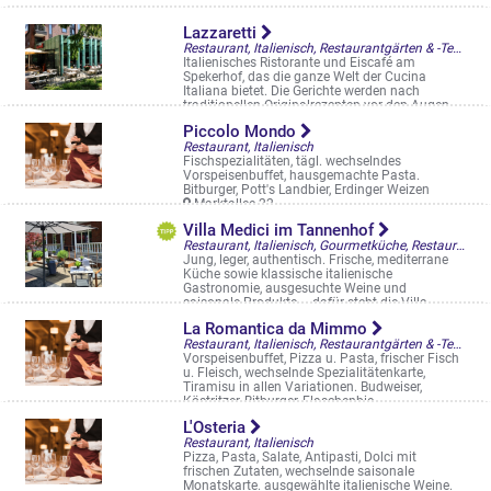
Lazzaretti
Restaurant, Italienisch, Restaurantgärten & -Terrassen, Straßencafés & Boulevardterrassen
Italienisches Ristorante und Eiscafé am
Spekerhof, das die ganze Welt der Cucina
Italiana bietet. Die Gerichte werden nach
traditionellen Originalrezepten vor den Augen ...
Spiekerhof 26
Piccolo Mondo
Restaurant, Italienisch
Fischspezialitäten, tägl. wechselndes
Vorspeisenbuffet, hausgemachte Pasta.
Bitburger, Pott's Landbier, Erdinger Weizen
Marktallee 22
Villa Medici im Tannenhof
Restaurant, Italienisch, Gourmetküche, Restaurantgärten & -Terrassen
Jung, leger, authentisch. Frische, mediterrane
Küche sowie klassische italienische
Gastronomie, ausgesuchte Weine und
saisonale Produkte – dafür steht die Villa ...
Prozessionsweg 402
La Romantica da Mimmo
Restaurant, Italienisch, Restaurantgärten & -Terrassen
Vorspeisenbuffet, Pizza u. Pasta, frischer Fisch
u. Fleisch, wechselnde Spezialitätenkarte,
Tiramisu in allen Variationen. Budweiser,
Köstritzer, Bitburger, Flaschenbie ...
Amelsbürener Str. 115
L'Osteria
Restaurant, Italienisch
Pizza, Pasta, Salate, Antipasti, Dolci mit
frischen Zutaten, wechselnde saisonale
Monatskarte. ausgewählte italienische Weine.