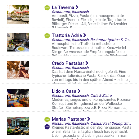
La Taverna
Restaurant, Italienisch
Antipasti, Pizza, Pasta (u.a. hausgemachte
Ravioli), Fisch- u. Fleischgerichte, Tageskarte.
Bitburger, Diebels Alt, Benediktiner Weizenbier
Hoyastr. 5
Trattoria Adria
Restaurant, Italienisch, Restaurantgärten & -Terrassen
Atmosphärische Trattoria mit schöner
Boulevard-Terrasse im lebhaften Kreuzviertel
Die große, wechselnde Empfehlungstafel der
Brüder Mazzei nimmt die gesamte Rückwand ...
Kanalstr. 23
Credo Pastabar
Restaurant, Italienisch
Das hat dem Hansaviertel noch gefehlt: Eine
typische italienische Pasta-Bar, die das Quartier
von mittags bis in den späten Abend – schnell,
aber von Meisterhand ...
Hansaring 37
Lido a Casa
Restaurant, Italienisch, Café & Bistro
Modernes, junges und unkompliziertes Pizzeria-
Konzept und Bringdienst an der Wolbecker
Straße . Steinofenpizza z.B. Pizza Romantica,
Pasta, Hähnchen, Antipasti. Salate ...
Wolbecker Straße 16a
Marias Pastabar
Restaurant, Italienisch, Casual Fast Dining, Straßencafés & Boulevardterrassen
Kleines Pasta-Bistro in der Beginengasse. Pasta
wie in Bella Italia, täglich frisch hausgemacht.
Lieblingspasta und Lieblingssauce kann man