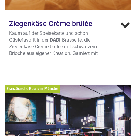
Ziegenkäse Crème brûlée
Kaum auf der Speisekarte und schon
Gästefavorit in der
DADI
Brasserie: die
Ziegenkäse Crème brûlée mit schwarzem
Brioche aus eigener Kreation. Garniert mit
Walnüssen und angerichtet auf einem
Fruchtspiegel gelingt ein formidables
Zusammenspiel aus süßen und herzhaften
Komponenten – das nicht umsonst die
Gaumen der Gäste begeistert.
Französische Küche in Münster