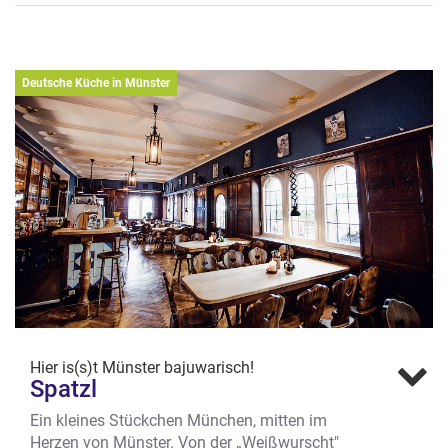
österreichisches Soulfood, das manchem
auch als Haupt- oder Zwischenmahlzeit
schmeckt.
Wo? Am Stadtgraben 52, Aasee
Deutsche Küche in Münster
Hier is(s)t Münster bajuwarisch!
Spatzl
Ein kleines Stückchen München, mitten im
Herzen von Münster. Von der „Weißwurscht"