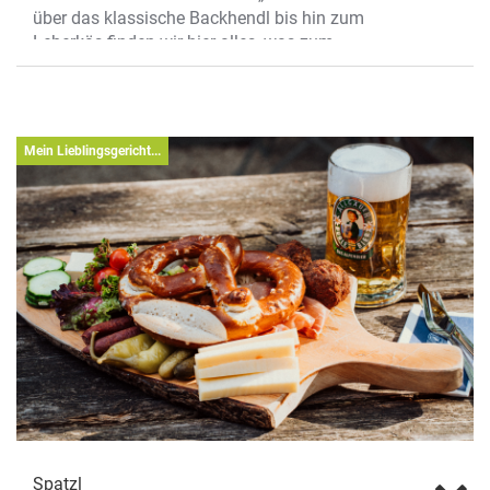
über das klassische Backhendl bis hin zum
Leberkäs finden wir hier alles, was zum
bajuvarischen Hochgenuss gehört – und
brauchen dafür nur einmal die münstersche
Promenade entlang radeln, die uns direkt zu
dem authentisch-bayrischen Wirtshaus am
Mein Lieblingsgericht...
Aasee führt.
Ein Stück Bayern in Münster
Die blau-weiße Lebensart ist aus dem
Traditionslokal Kruse Baimken nicht mehr
wegzudenken. Im authentischen Ambiente
servieren die feschen Jungs und Madeln in
zünftiger Tracht deftige Schmankerln: Von
Brezn, Brathendl und hausgemachtem Obazda
bis Leberkäs, Weißwurst, Kasspatzen oder
Krustenbraten reichen die bayerischen
Köstlichkeiten. Selbstverständlich darf auch
die obligatorische Maß Allgäuer Büble nicht
fehlen. Ob in der urigen Stube oder –
Spatzl