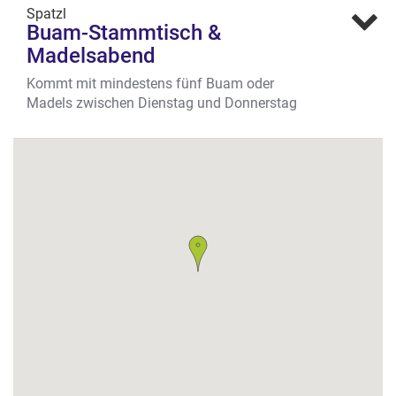
Spatzl
Buam-Stammtisch &
Madelsabend
Kommt mit mindestens fünf Buam oder
Madels zwischen Dienstag und Donnerstag
ins SPATZL und erhaltet zum Dank ab 21 Uhr
und der dritten Getränkerunde einen Pitcher
Bier oder eine Flasche Münster-Secco aufs
Haus. Wir sagen: Prost!
Wo? Am Stadtgraben 52, Ecke Promenade,
Aaseeviertel